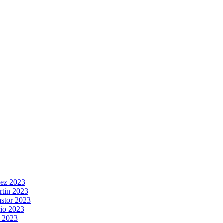
vez 2023
rtin 2023
stor 2023
rio 2023
s 2023