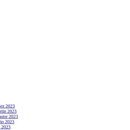
vez 2023
rtin 2023
stor 2023
rio 2023
s 2023