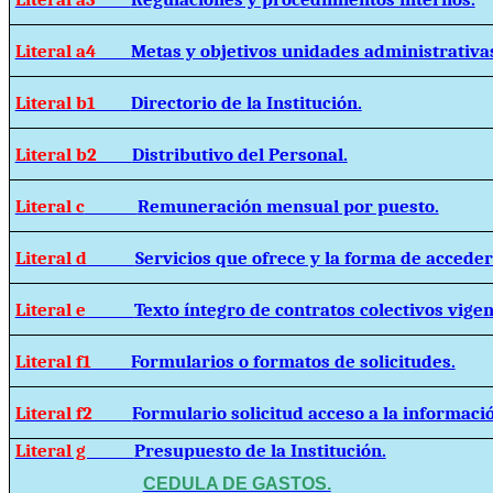
Literal a4
Metas y objetivos unidades administrativa
Literal b1
Directorio de la Institución.
Literal b2
Distributivo del Personal.
Literal c
Remuneración mensual por puesto.
Literal d
Servicios que ofrece y la forma de acceder 
Literal e
Texto íntegro de contratos colectivos vigen
Literal f1
Formularios o formatos de solicitudes.
Literal f2
Formulario solicitud acceso a la informaci
Literal g
Presupuesto de la Institución.
CEDULA DE GASTOS.