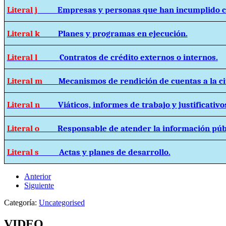
Literal j
Empresas y personas que han incumplido c
Literal k
Planes y programas en ejecución.
Literal l
Contratos de crédito externos o internos.
Literal m
Mecanismos de rendición de cuentas a la c
Literal n
Viáticos, informes de trabajo y justificativo
Literal o
Responsable de atender la información púb
Literal s
Actas y planes de desarrollo.
Anterior
Siguiente
Categoría:
Uncategorised
VIDEO